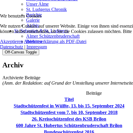
Unser Alme
St. Ludgerus Chronik
Berichte
Wir benutzen Cookies
Galerie
Archiv
Wir nutzen Cookies auf unserer Website. Einige von ihnen sind essenzi
St. Sebastian & St. Ludgerus
können selbst entscheiden, ob Sie die Cookies zulassen möchten. Bitte
Almer Schützenbruderschaft
Akzeptieren
Ablehnen
Beitrittserklärung als PDF-Datei
Datenschutz
|
Impressum
Off-Canvas Toggle
Archiv
Archivierte Beiträge
(Anm. der Redaktion: auf Grund der Umstellung unserer Internetseite
Beiträge
Titel
Stadtschützenfest in Wülfte, 13. bis 15. September 2024
Stadtschützenfest vom 7. bis 10. September 2018
26. Kreisschützenfest des KSB Brilon
600 Jahre St. Hubertus Schützenbruderschaft Brilon
Bundesschützenfest 2016