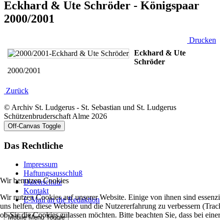
Eckhard & Ute Schröder - Königspaar
2000/2001
Drucken
Eckhard & Ute
Schröder
2000/2001
Zurück
© Archiv St. Ludgerus - St. Sebastian und St. Ludgerus
Schützenbruderschaft Alme 2026
Off-Canvas Toggle
Das Rechtliche
Impressum
Haftungsausschluß
Wir benutzen Cookies
Datenschutz
Kontakt
Wir nutzen Cookies auf unserer Website. Einige von ihnen sind essenzi
E-Mail an die Redaktion
uns helfen, diese Website und die Nutzererfahrung zu verbessern (Trac
ob Sie die Cookies zulassen möchten. Bitte beachten Sie, dass bei ei
Mobile Menu Toggle